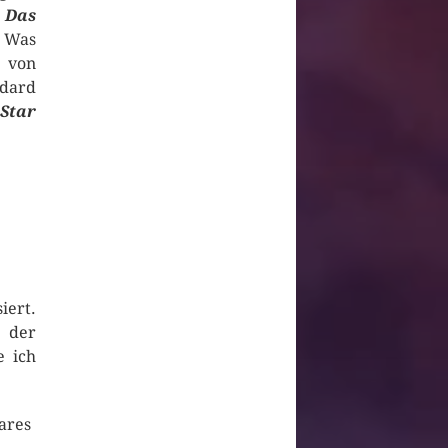
,
Das
. Was
n von
ndard
Star
iert.
 der
e ich
ares