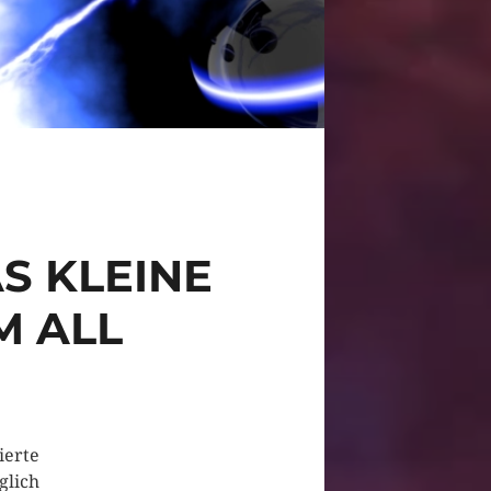
S KLEINE
M ALL
ierte
glich