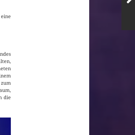
 eine
ndes
ten,
neten
einem
O
zum
raum,
n die