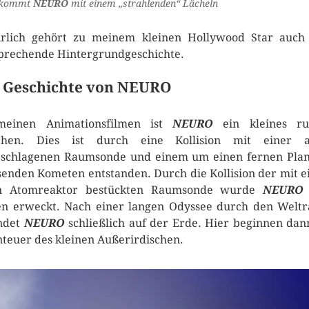
 kommt
NEURO
mit einem „strahlenden“ Lächeln
rlich gehört zu meinem kleinen Hollywood Star auch
prechende Hintergrundgeschichte.
 Geschichte von NEURO
meinen Animationsfilmen ist
NEURO
ein kleines ru
lchen. Dies ist durch eine Kollision mit einer al
schlagenen Raumsonde und einem um einen fernen Pla
senden Kometen entstanden. Durch die Kollision der mit 
en Atomreaktor bestückten Raumsonde wurde
NEUR
n erweckt. Nach einer langen Odyssee durch den Welt
ndet
NEURO
schließlich auf der Erde. Hier beginnen dan
teuer des kleinen Außerirdischen.