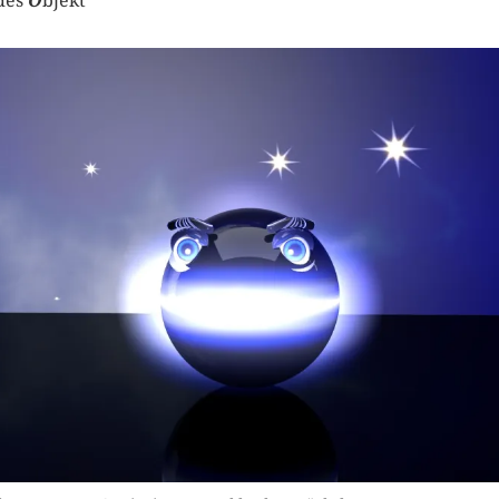
des
O
bjekt