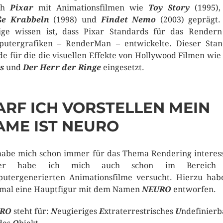
ch
Pixar
mit Animationsfilmen wie
Toy Story
(1995)
ße Krabbeln
(1998) und
Findet Nemo
(2003) geprägt
ge wissen ist, dass Pixar Standards für das Render
utergrafiken – RenderMan – entwickelte. Dieser Sta
e für die die visuellen Effekte von Hollywood Filmen wie
s
und
Der Herr der Ringe
eingesetzt.
ARF ICH VORSTELLEN MEIN
AME IST NEURO
habe mich schon immer für das Thema Rendering interess
er habe ich mich auch schon im Bereich
utergenerierten Animationsfilme versucht. Hierzu hab
 mal eine Hauptfigur mit dem Namen
NEURO
entworfen.
RO
steht für:
N
eugieriges
E
xtraterrestrisches
U
ndefinierb