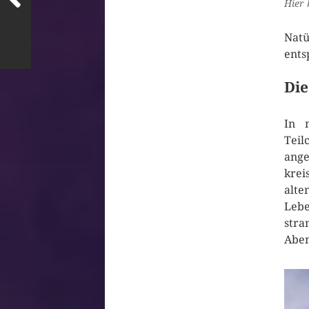
Hier
Natü
ents
Die
In 
Tei
ange
krei
alt
Lebe
stra
Aben