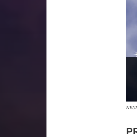
NEU
P