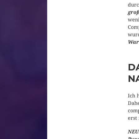
dur
gro
weni
Comp
wurd
War
D
N
Ich 
Dah
comp
erst
NEU