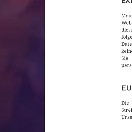
EX
Mein
Webs
dies
folg
Date
kein
Sie
pers
EU
Die 
Stre
Unse