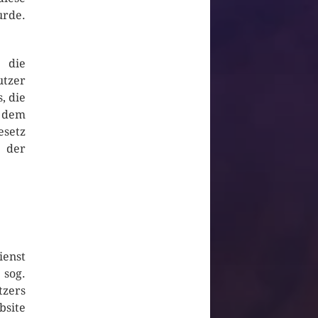
urde.
 die
utzer
, die
, dem
setz
n der
ienst
 sog.
zers
bsite