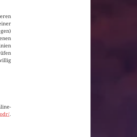
deren
einer
egen)
genen
inien
rüfen
llig
line-
odr/
.