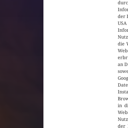
dur
Info
der 
USA
Info
Nutz
die 
Webs
erbr
an D
sowe
Goog
Date
Inst
Brow
in d
Web
Nut
der 