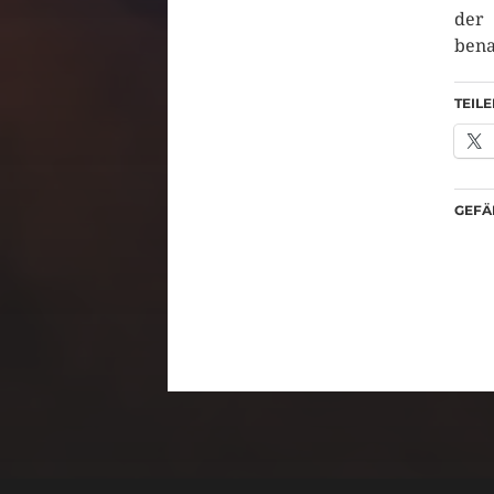
der
bena
TEILE
GEFÄL
-->