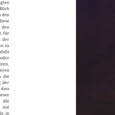
gten
ßlich
n den
iese
h den
n für
t der
en zu
falls
 oder
iten.
deren
n die
g der
 dass
ieser
 die
 mit
le in