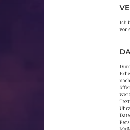
VE
Ich 
vor 
DA
Durc
Erh
nac
öffe
wer
Tex
Uhrz
Dat
Pers
Mail