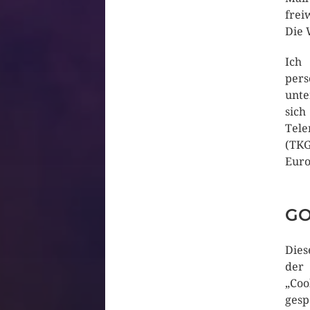
frei
Die 
Ich
pers
unte
sich
Tel
(TKG
Euro
GO
Dies
der 
„Co
gesp