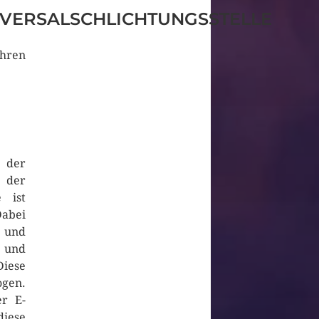
VERSALSCHLICHTUNGSSTELLE
ahren
t der
 der
 ist
Dabei
 und
 und
Diese
gen.
er E-
diese