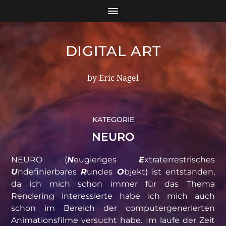
DIGITAL ART
by Eric Nagel
KATEGORIE
NEURO
NEURO (
N
eugieriges
E
xtraterrestrisches
U
ndefinierbares
R
undes
O
bjekt) ist entstanden,
da ich mich schon immer für das Thema
Rendering interessierte habe ich mich auch
schon im Bereich der computergenerierten
Animationsfilme versucht habe. Im laufe der Zeit